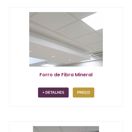
Forros de fibra mineral com agilidade e eficiência na
instalação é a marca registrada da Gillugil. Com quase
4 décadas de existência, nossa experiência sólida é
um atestado de nossa mais alta qualidade, superando
as expectativas de nossos clientes. Além disso, nossa
pontualidade é inigualável, garantindo que os projetos
sejam concluídos no prazo estipulado, proporcionando
tranquilidade a quem faz negócios com a GILLUGIL.
Os forros de fibra mineral garantem conforto térmico e
acústico ao ambiente, assim como harmonia com as
mais diversas necessidades.
Forro de Fibra Mineral
+ DETALHES
PREÇO