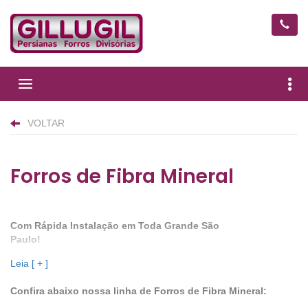
Forros
Forros de Fibra Mineral
Com Rápida Instalação em Toda Grande São
Paulo!
Forro Mineral para escritório, residência, indústria e
Leia [ + ]
estabelecimentos no geral. Atendemos desde
pequenos a grandes projetos.
Confira abaixo nossa linha de Forros de Fibra Mineral: