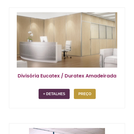
Eucatex/Duratex com eficiência que é nossa marca
registrada. Com uma história de mais de 35 anos de
fundação, nossa experiência sólida é um atestado de
nossa mais alta qualidade, superando as expectativas
de nossos clientes. Além disso, nossa pontualidade na
entrega e instalação das divisórias é inigualável,
garantindo que os projetos sejam concluídos no prazo
estipulado, proporcionando tranquilidade ao
cronograma da sua obra.
Divisória Eucatex / Duratex Amadeirada
+ DETALHES
PREÇO