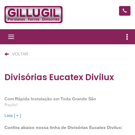
Divisórias
Divisórias Eucatex Divilux
Com Rápida Instalação em Toda Grande São
Paulo!
Divisórias para escritório e demais ambientes.
Leia [ + ]
Atendemos desde pequenos a grandes projetos.
Confira abaixo nossa linha de Divisórias Eucatex Divilux:
Fornecemos e instalamos as divisórias